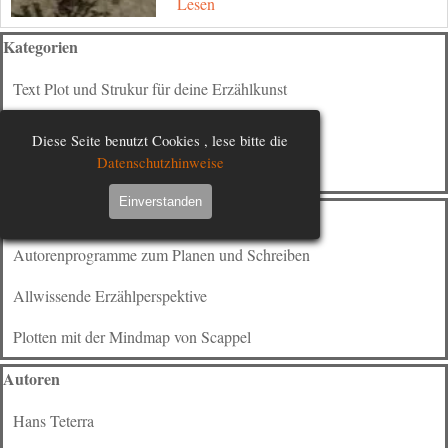
Lesen
Block überspringen Kategorien
Kategorien
Text Plot und Strukur für deine Erzählkunst
Vergleiche Autorensoftware
Diese Seite benutzt Cookies , lese bitte die
Datenschutzhinweise
Alle Kategorien
Einverstanden
Block überspringen Letzte Posts
Letzte Posts
Autorenprogramme zum Planen und Schreiben
Allwissende Erzählperspektive
Plotten mit der Mindmap von Scappel
Block überspringen Autoren
Autoren
Hans Teterra