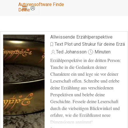
Direkt zum Seiteninhalt
Autorensoftware Finde 
Menü überspringen
Deine
Allwissende Erzählperspektive
Text Plot und Strukur für deine Erzäh
Ted Johansson
Minuten
Erzählperspektive in der dritten Person:
Tauche in die Gedanken deiner
Charaktere ein und lege sie vor deiner
Leserschaft offen. Schreibe und erlebe
deine Erzählung aus verschiedenen
Perspektiven und belebe deine
Geschichte. Fessele deine Leserschaft
durch die vielseitigen Blickwinkel und
erfahre, wie die Erzählkunst neue
Dimensionen annimmt!